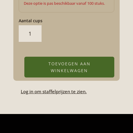
Deze optie is pas beschikbaar vanaf 100 stuks.
Aantal cups
Cafea
Cup
M
aantal
TOEVOEGEN AAN
WINKELWAGEN
Log in om staffelprijzen te zien.