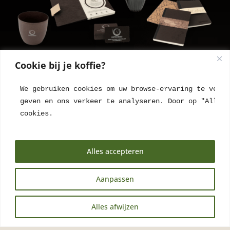
Cookie bij je koffie?
Jouw logo op een Coffee Based
product
We gebruiken cookies om uw browse-ervaring te verbe
geven en ons verkeer te analyseren. Door op "Alles 
Indien dit product in grote aantallen wordt
cookies.
besteld, kan deze worden gepersonaliseerd
met een logo om een passend relatiegeschenk
Alles accepteren
voor uw (zakelijke) partners te creëren.
Aanpassen
NEEM CONTACT MET ONS OP
EN
Alles afwijzen
NL