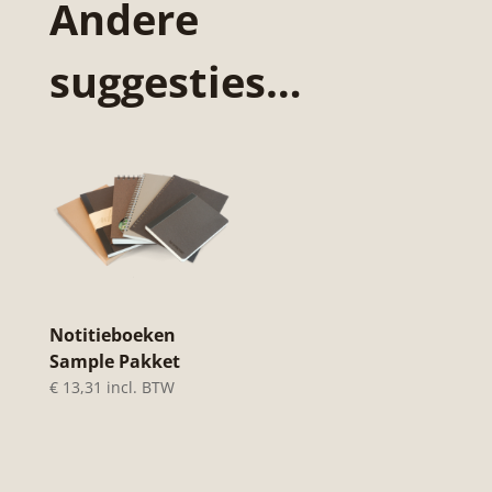
Andere
aantal
suggesties…
Notitieboeken
Sample Pakket
€
13,31
incl. BTW