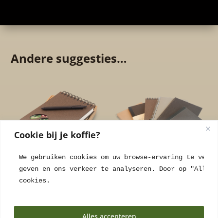
Andere suggesties…
Cookie bij je koffie?
We gebruiken cookies om uw browse-ervaring te verbe
geven en ons verkeer te analyseren. Door op "Alles 
Blocnote Arabica
Notitieboeken
cookies.
Black Gift Set
Sample Pakket
€
19,95
incl. BTW
€
13,31
incl. BTW
Alles accepteren