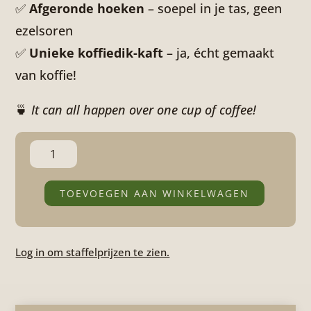
✅
Afgeronde hoeken
– soepel in je tas, geen
ezelsoren
✅
Unieke koffiedik-kaft
– ja, écht gemaakt
van koffie!
🍵
It can all happen over one cup of coffee!
Coffee
Based
Cutie
TOEVOEGEN AAN WINKELWAGEN
aantal
Log in om staffelprijzen te zien.