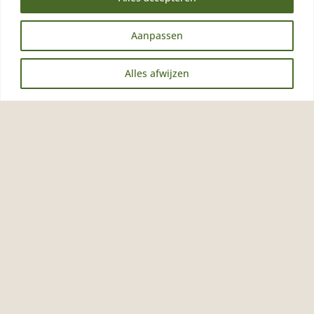
Aanpassen
EN
Alles afwijzen
NL
Notitieboek Cafea
Silverskin Ringband
Softcover
€
9,95
incl. BTW