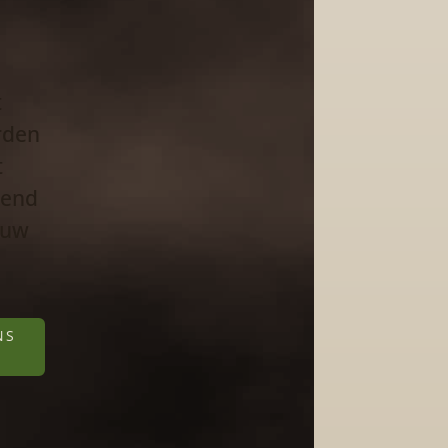
t
rden
t
send
 uw
e
NS