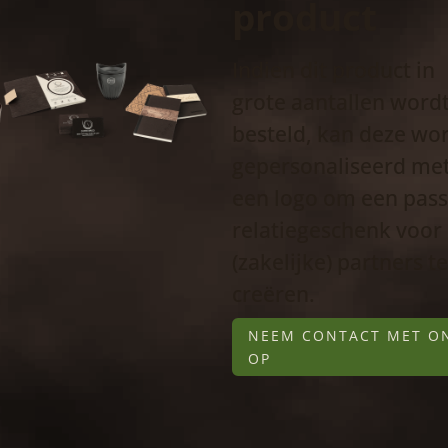
product
Indien dit product in
grote aantallen word
besteld, kan deze wo
gepersonaliseerd me
een logo om een pas
relatiegeschenk voor
(zakelijke) partners t
creëren.
NEEM CONTACT MET O
OP