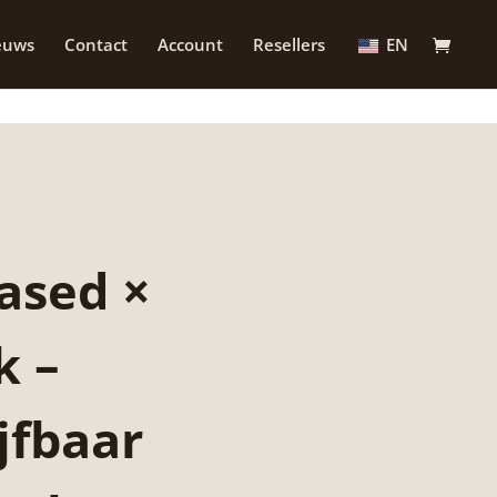
euws
Contact
Account
Resellers
EN
ased ×
 –
jfbaar