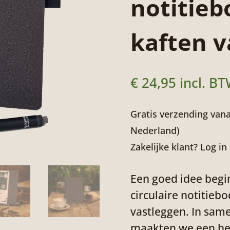
notitie
kaften v
€
24,95
incl. B
Gratis verzending vana
Nederland)
Zakelijke klant? Log in
Een goed idee begin
circulaire notitieb
vastleggen. In sa
maakten we een her