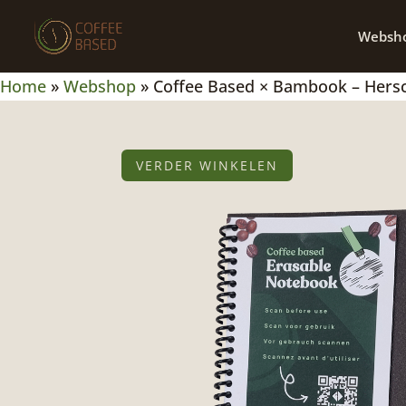
Websh
Home
»
Webshop
»
Coffee Based × Bambook – Hersch
VERDER WINKELEN