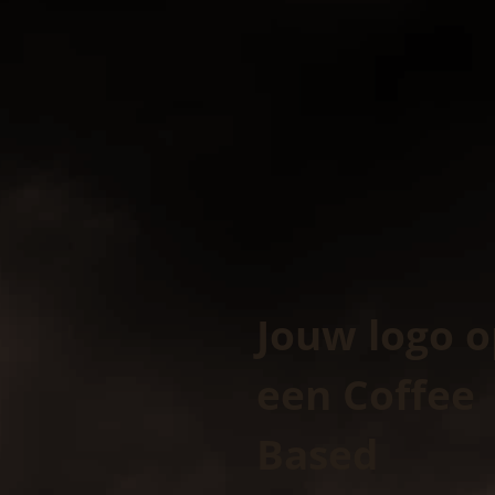
Jouw logo o
een Coffee
Based