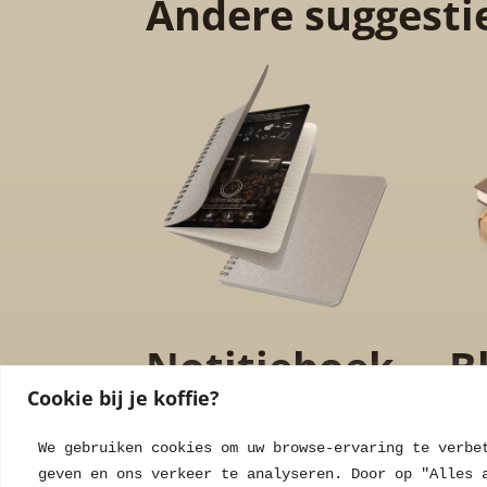
Andere suggesti
Notitieboek
B
Cookie bij je koffie?
Cafea
A
We gebruiken cookies om uw browse-ervaring te verbe
geven en ons verkeer te analyseren. Door op "Alles 