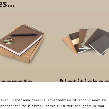
es…
locnote
Notitiebo
rabica
en Sample
teren, gepersonaliseerde advertenties of inhoud weer te 
accepteren" te klikken, stemt u in met ons gebruik van 