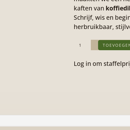
kaften van
koffiedi
Schrijf, wis en beg
herbruikbaar, stijl
Coffee
TOEVOEGE
Based
Log in om staffelpri
×
Bambook
–
Herschrijfbaar
notitieboek
met
kaften
van