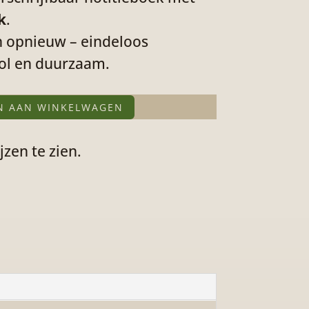
k
.
in opnieuw – eindeloos
vol en duurzaam.
N AAN WINKELWAGEN
jzen te zien.