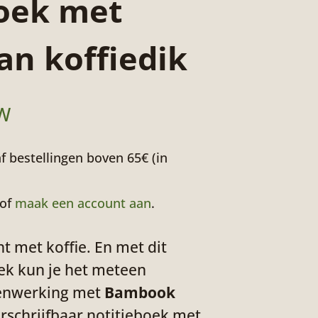
boek met
an koffiedik
TW
f bestellingen boven 65€ (in
 of
maak een account aan
.
t met koffie. En met dit
oek kun je het meteen
menwerking met
Bambook
schrijfbaar notitieboek met