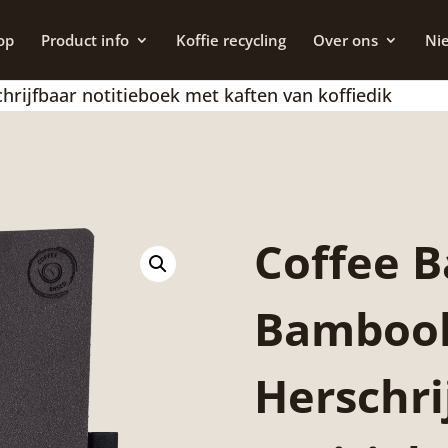
op
Product info
Koffie recycling
Over ons
Ni
rijfbaar notitieboek met kaften van koffiedik
Coffee B
Bambook
Herschri