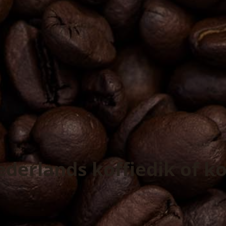
erlands koffiedik of kof