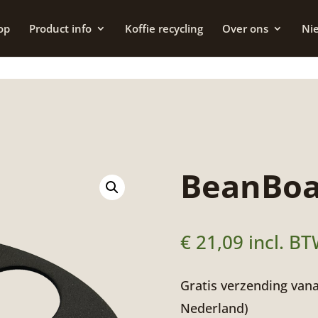
op
Product info
Koffie recycling
Over ons
Ni
BeanBoa
€
21,09
incl. B
Gratis verzending vana
Nederland)