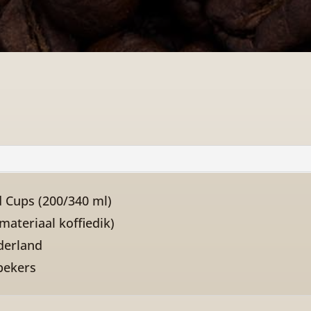
d Cups (200/340 ml)
materiaal koffiedik)
derland
bekers