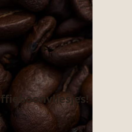
fieboonvliesjes!