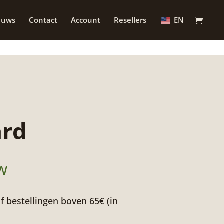
euws
Contact
Account
Resellers
EN
rd
TW
f bestellingen boven 65€ (in